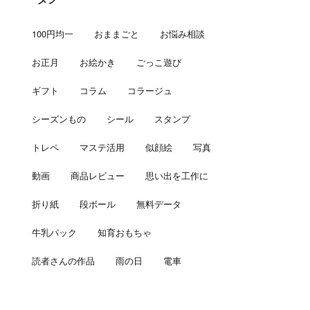
100円均一
おままごと
お悩み相談
お正月
お絵かき
ごっこ遊び
ギフト
コラム
コラージュ
シーズンもの
シール
スタンプ
トレペ
マステ活用
似顔絵
写真
動画
商品レビュー
思い出を工作に
折り紙
段ボール
無料データ
牛乳パック
知育おもちゃ
読者さんの作品
雨の日
電車