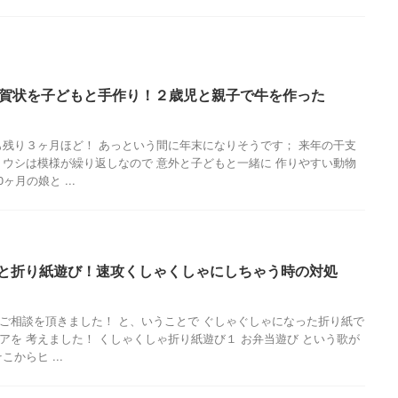
の年賀状を子どもと手作り！２歳児と親子で牛を作った
も残り３ヶ月ほど！ あっという間に年末になりそうです； 来年の干支
 ウシは模様が繰り返しなので 意外と子どもと一緒に 作りやすい動物
ヶ月の娘と ...
もと折り紙遊び！速攻くしゃくしゃにしちゃう時の対処
ご相談を頂きました！ と、いうことで ぐしゃぐしゃになった折り紙で
アを 考えました！ くしゃくしゃ折り紙遊び１ お弁当遊び という歌が
からヒ ...