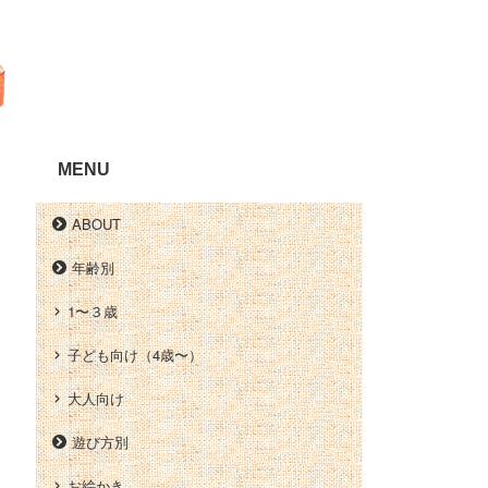
MENU
ABOUT
年齢別
1〜３歳
子ども向け（4歳〜）
大人向け
遊び方別
お絵かき