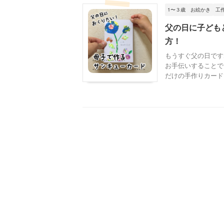
1〜３歳
お絵かき
工
父の日に子ども
方！
もうすぐ父の日です
お手伝いすることで
だけの手作りカードで