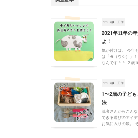
1〜３歳
工作
2021年丑年
よ！
気が付けば、 今年
は「丑（ウシ）」！
なんです＾＾ ２歳10
1〜３歳
工作
1〜2歳の子ど
法
読者さんからこんな
できる遊びのアイデ
お気に入りの娘。 そこ