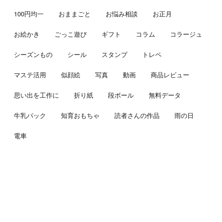
100円均一
おままごと
お悩み相談
お正月
お絵かき
ごっこ遊び
ギフト
コラム
コラージュ
シーズンもの
シール
スタンプ
トレペ
マステ活用
似顔絵
写真
動画
商品レビュー
思い出を工作に
折り紙
段ボール
無料データ
牛乳パック
知育おもちゃ
読者さんの作品
雨の日
電車