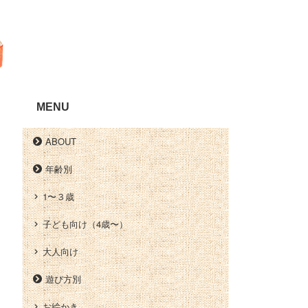
MENU
ABOUT
年齢別
1〜３歳
子ども向け（4歳〜）
大人向け
遊び方別
お絵かき