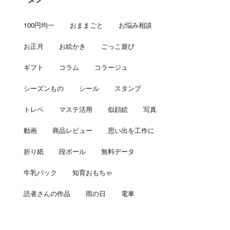
100円均一
おままごと
お悩み相談
お正月
お絵かき
ごっこ遊び
ギフト
コラム
コラージュ
シーズンもの
シール
スタンプ
トレペ
マステ活用
似顔絵
写真
動画
商品レビュー
思い出を工作に
折り紙
段ボール
無料データ
牛乳パック
知育おもちゃ
読者さんの作品
雨の日
電車