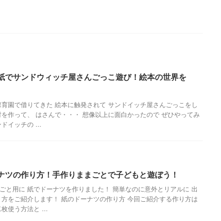
紙でサンドウィッチ屋さんごっこ遊び！絵本の世界を
保育園で借りてきた 絵本に触発されて サンドイッチ屋さんごっこをし
材を作って、 はさんで・・・ 想像以上に面白かったので ぜひやってみ
イッチの ...
ナツの作り方！手作りままごとで子どもと遊ぼう！
ごと用に 紙でドーナツを作りました！ 簡単なのに意外とリアルに 出
り方をご紹介します！ 紙のドーナツの作り方 今回ご紹介する作り方は
枚使う方法と ...