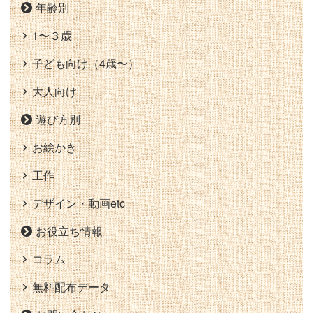
年齢別
1〜３歳
子ども向け（4歳〜）
大人向け
遊び方別
お絵かき
工作
デザイン・動画etc
お役立ち情報
コラム
無料配布データ