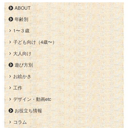
ABOUT
年齢別
1〜３歳
子ども向け（4歳〜）
大人向け
遊び方別
お絵かき
工作
デザイン・動画etc
お役立ち情報
コラム