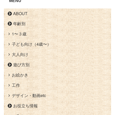
MENU
ABOUT
年齢別
1〜３歳
子ども向け（4歳〜）
大人向け
遊び方別
お絵かき
工作
デザイン・動画etc
お役立ち情報