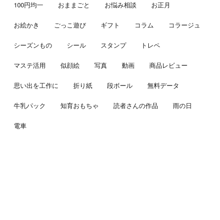
100円均一
おままごと
お悩み相談
お正月
お絵かき
ごっこ遊び
ギフト
コラム
コラージュ
シーズンもの
シール
スタンプ
トレペ
マステ活用
似顔絵
写真
動画
商品レビュー
思い出を工作に
折り紙
段ボール
無料データ
牛乳パック
知育おもちゃ
読者さんの作品
雨の日
電車